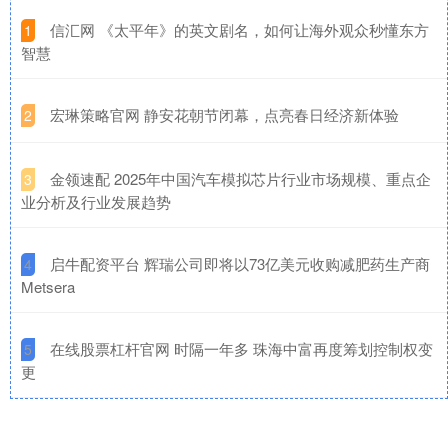
​信汇网 《太平年》的英文剧名，如何让海外观众秒懂东方
1
智慧
​宏琳策略官网 静安花朝节闭幕，点亮春日经济新体验
2
​金领速配 2025年中国汽车模拟芯片行业市场规模、重点企
3
业分析及行业发展趋势
​启牛配资平台 辉瑞公司即将以73亿美元收购减肥药生产商
4
Metsera
​在线股票杠杆官网 时隔一年多 珠海中富再度筹划控制权变
5
更