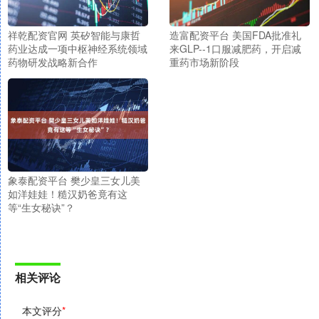
祥乾配资官网 英矽智能与康哲
造富配资平台 美国FDA批准礼
药业达成一项中枢神经系统领域
来GLP--1口服减肥药，开启减
药物研发战略新合作
重药市场新阶段
象泰配资平台 樊少皇三女儿美
如洋娃娃！糙汉奶爸竟有这
等“生女秘诀”？
相关评论
本文评分
*