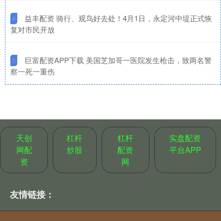
​益丰配资 骑行、观鸟好去处！4月1日，永定河中堤正式恢
4
复对市民开放
​巨富配资APP下载 美国芝加哥一医院发生枪击，致两名警
5
察一死一重伤
天创
杠杆
杠杆
实盘配资
网配
炒股
配资
平台APP
资
网
友情链接：