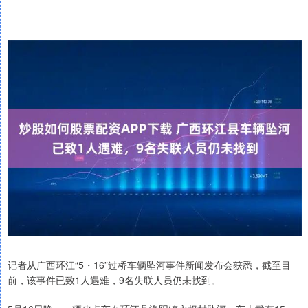
记者从广西环江“5・16”过桥车辆坠河事件新闻发布会获悉，截至目
前，该事件已致1人遇难，9名失联人员仍未找到。