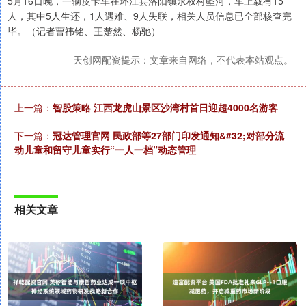
5月16日晚，一辆皮卡车在环江县洛阳镇永权村坠河，车上载有15
人，其中5人生还，1人遇难、9人失联，相关人员信息已全部核查完
毕。（记者曹祎铭、王楚然、杨驰）
天创网配资提示：文章来自网络，不代表本站观点。
上一篇：
智股策略 江西龙虎山景区沙湾村首日迎超4000名游客
下一篇：
冠达管理官网 民政部等27部门印发通知&#32;对部分流
动儿童和留守儿童实行“一人一档”动态管理
相关文章