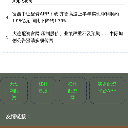
App Store
富鑫中证配资APP下载 齐鲁高速上半年实现净利润约
4、
1.95亿元 同比下降约1.79%
大连配资官网 压制股价、业绩严重不及预期……中际旭
5、
创公告澄清多项传言
天创
杠杆
杠杆
实盘配资
网配
炒股
配资
平台APP
资
网
友情链接：