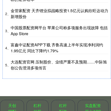
金管家配资 天齐锂业拟战略投资1.5亿元认购欣旺达动力
2、
新增股份
中国股票配资网平台 苹果公司称多项服务出现故障 包括
3、
App Store
富鑫中证配资APP下载 齐鲁高速上半年实现净利润约
4、
1.95亿元 同比下降约1.79%
大连配资官网 压制股价、业绩严重不及预期……中际旭
5、
创公告澄清多项传言
天创
杠杆
杠杆
实盘配资